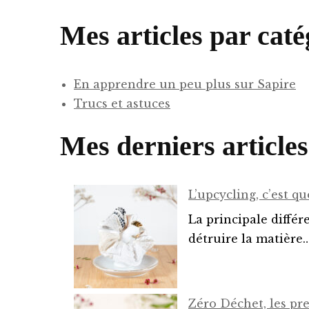
Chouchous
Mes articles par caté
Sacs Week En
Pochettes co
En apprendre un peu plus sur Sapire
Trucs et astuces
Bons d’achat
Mes derniers articles
Panier
L’upcycling, c’est qu
La principale différ
détruire la matière
Zéro Déchet, les pr