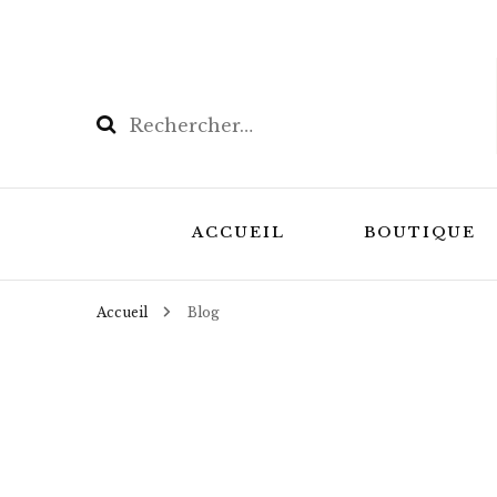
Rechercher :
ACCUEIL
BOUTIQUE
Accueil
Blog
Les Coffrets
Masques de r
masques de n
Bouillottes N