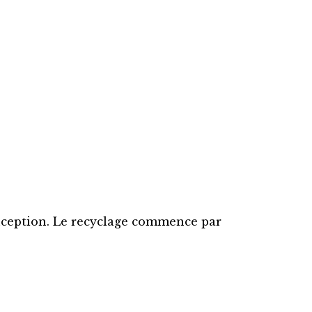
on capsule
chworks
on capsule
siques
chworks
siques
conception. Le recyclage commence par