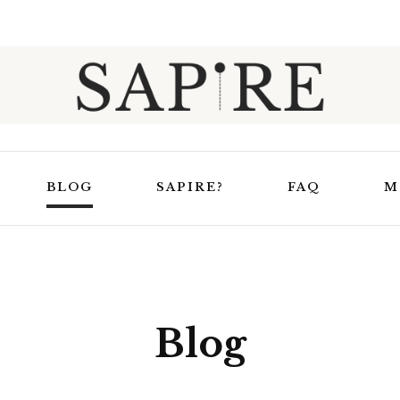
Sapire
BLOG
SAPIRE?
FAQ
M
Trucs et astuces
elaxation &
En apprendre un peu
Masques de relaxation
uit
plus sur Sapire
Blog
Masques de nuit
uage
Ensembles Bouillotte