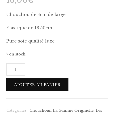
16,00
€
Chouchou de 4cm de large
Elastique de 18.50cm
Pure soie qualité luxe
7 en stock
quantité
de
Chouchou
AJOUTER AU PANIER
Alexandra
Pure
Soie
HQ
Catégories :
Chouchous
,
La Gamme Originelle
,
Les