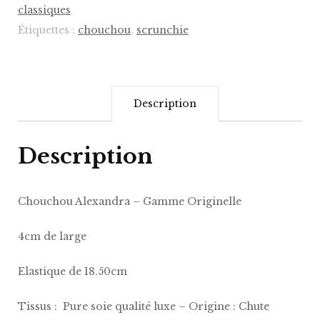
–
classiques
Gamme
Étiquettes :
chouchou
,
scrunchie
Originelle
Description
Description
Chouchou Alexandra – Gamme Originelle
4cm de large
Elastique de 18.50cm
Tissus : Pure soie qualité luxe – Origine : Chute