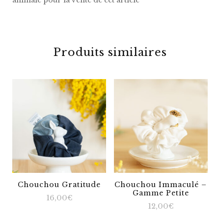
animale pour la vente de cet article
Produits similaires
Chouchou Gratitude
Chouchou Immaculé –
Gamme Petite
16,00
€
12,00
€