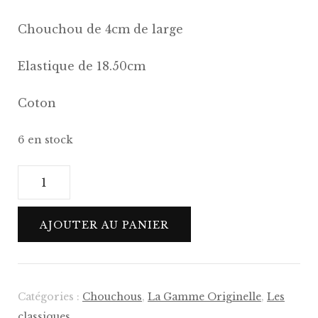
Chouchou de 4cm de large
Elastique de 18.50cm
Coton
6 en stock
quantité
de
Chouchou
AJOUTER AU PANIER
Jannah
–
Gamme
Originelle
Catégories :
Chouchous
,
La Gamme Originelle
,
Les
classiques