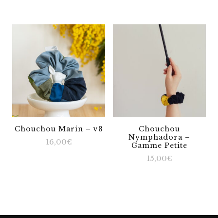
Chouchou Marin – v8
Chouchou
Nymphadora –
16,00
€
Gamme Petite
15,00
€