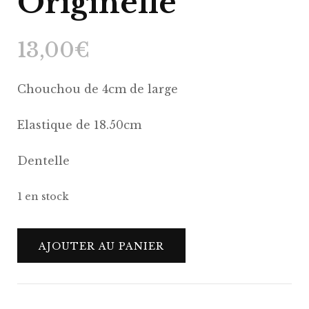
Originelle
13,00
€
Chouchou de 4cm de large
Elastique de 18.50cm
Dentelle
1 en stock
quantité
AJOUTER AU PANIER
de
Chouchou
Maëlle
–