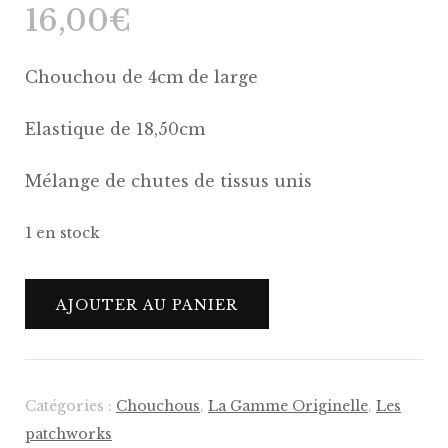
16,00
€
Chouchou de 4cm de large
Elastique de 18,50cm
Mélange de chutes de tissus unis
1 en stock
quantité
AJOUTER AU PANIER
de
Chouchou
Marin
-
Catégories :
Chouchous
,
La Gamme Originelle
,
Les
v8
patchworks