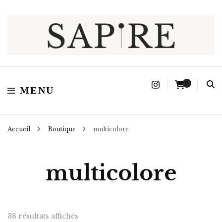
Sapire
0
MENU
Accueil
Boutique
multicolore
multicolore
Trié
38 résultats affichés