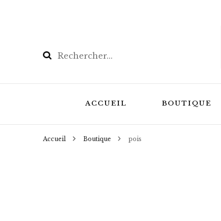
Rechercher :
ACCUEIL
BOUTIQUE
Accueil
Boutique
pois
Les Coffrets
Masques de r
masques de n
Bouillottes N