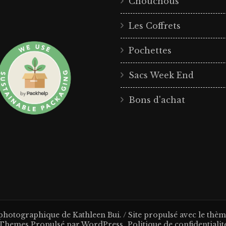
Chouchous
Les Coffrets
Pochettes
Sacs Week End
Bons d'achat
 photographique de Kathleen Bui. / Site propulsé avec le thè
Themes
.Propulsé par
WordPress
.
Politique de confidentialit