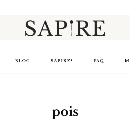
Sapire
BLOG
SAPIRE?
FAQ
M
Trucs et astuces
elaxation &
En apprendre un peu
Masques de relaxation
uit
plus sur Sapire
pois
Masques de nuit
uage
Ensembles Bouillotte