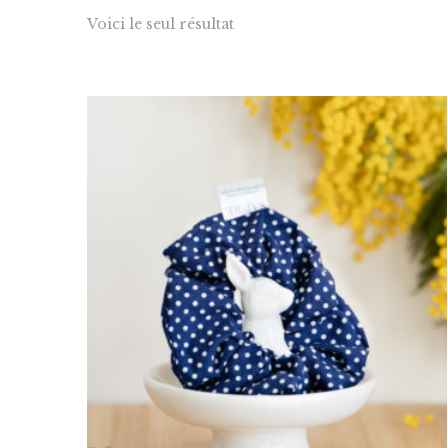
Chouchous
Voici le seul résultat
Sacs Week En
Pochettes co
Bons d’achat
Panier