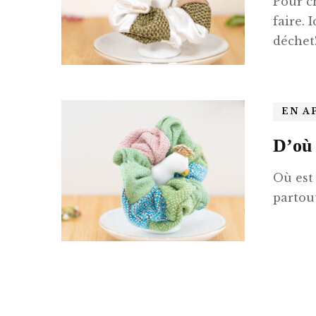
Pour c
faire. 
déchet
EN A
D’où 
Où est
partout