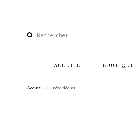
Rechercher :
ACCUEIL
BOUTIQUE
Accueil
zéro déchet
Les Coffrets
Masques de r
masques de n
Bouillottes N