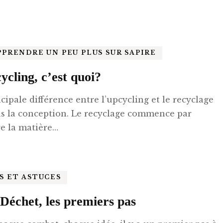
Nuage & Housse
Les Coffrets
d
Housse Nuage seule
Baby Scrunch’s
PPRENDRE UN PEU PLUS SUR SAPIRE
uture
La Gamme Petite
ycling, c’est quoi?
Collecti
La Gamme Originelle
cipale différence entre l’upcycling et le recyclage
Les pat
Collecti
ns la conception. Le recyclage commence par
re la matière…
Les clas
Les pat
Les clas
S ET ASTUCES
Déchet, les premiers pas