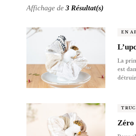
Chouchous
Affichage de
3 Résultat(s)
Sacs Week En
EN A
Pochettes co
L’upc
Bons d’achat
La prin
Panier
est da
détrui
TRUC
Zéro 