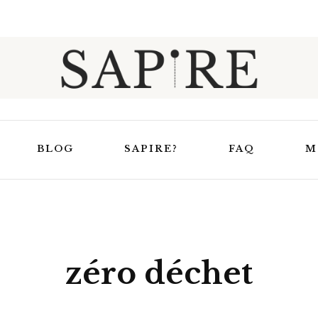
Sapire
BLOG
SAPIRE?
FAQ
M
Trucs et astuces
elaxation &
En apprendre un peu
Masques de relaxation
uit
plus sur Sapire
zéro déchet
Masques de nuit
uage
Ensembles Bouillotte