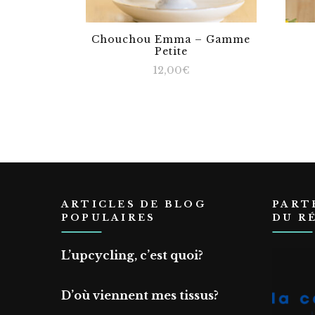
Chouchou Emma – Gamme
Petite
12,00
€
ARTICLES DE BLOG
PART
POPULAIRES
DU R
L’upcycling, c’est quoi?
D’où viennent mes tissus?