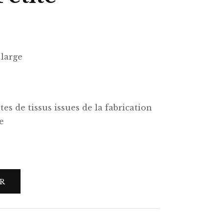
large
on capsule
chworks
on capsule
es de tissus issues de la fabrication
e
siques
chworks
siques
ER