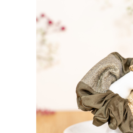
Chouchous
Sacs Week En
Pochettes co
Bons d’achat
Panier