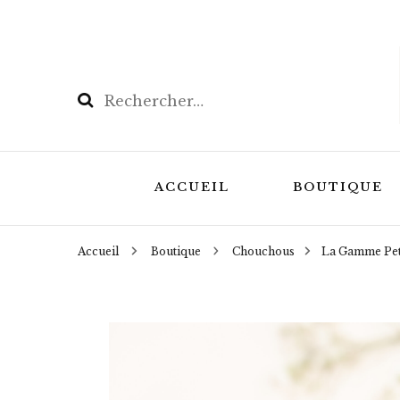
Rechercher :
ACCUEIL
BOUTIQUE
Accueil
Boutique
Chouchous
La Gamme Pet
Les Coffrets
Masques de r
masques de n
Bouillottes N