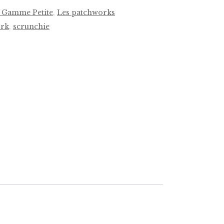
 Gamme Petite
,
Les patchworks
ork
,
scrunchie