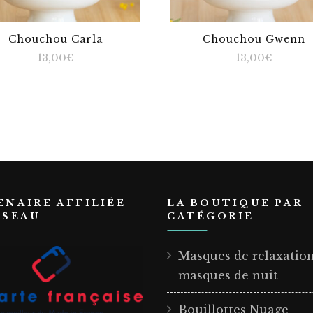
Chouchou Carla
Chouchou Gwenn
13,00
€
13,00
€
ENAIRE AFFILIÉE
LA BOUTIQUE PAR
ÉSEAU
CATÉGORIE
Masques de relaxatio
masques de nuit
Bouillottes Nuage