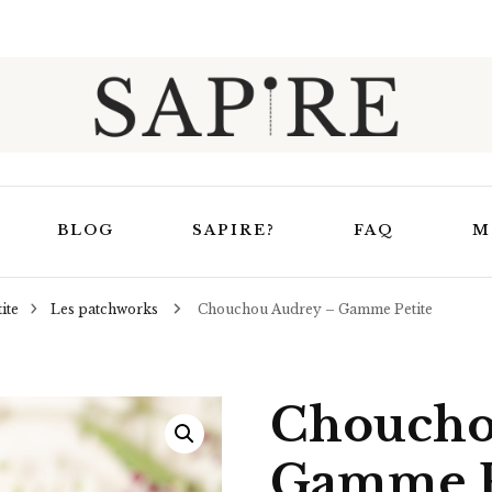
Sapire
BLOG
SAPIRE?
FAQ
M
ite
Les patchworks
Chouchou Audrey – Gamme Petite
Trucs et astuces
elaxation &
En apprendre un peu
Masques de relaxation
uit
plus sur Sapire
Choucho
Masques de nuit
uage
Gamme P
Ensembles Bouillotte