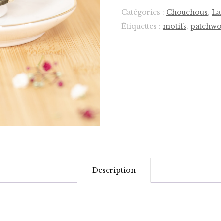
–
Catégories :
Chouchous
,
La
Gamme
Étiquettes :
motifs
,
patchw
Petite
Description