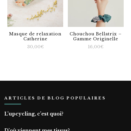
Masque de relaxation
Chouchou Bellatrix –
Catherine
Gamme Originelle
30,00
€
16,00
€
ARTICLES DE BLOG POPULAIRES
L’upcycling, c’est quoi?
D’où viennent mes tissus?