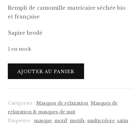
Rempli de camomille matricaire séchée bio
et française
Sapire brodé
1 en stock
quantité
AJOUTER AU PANIER
de
Masque
de
relaxation
Catégories :
Masques de relaxation
,
Masques de
Susan
relaxation & masques de nuit
Étiquettes :
masque
,
motif
,
motifs
,
multicolore
,
satin