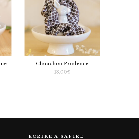
mme
Chouchou Prudence
13,00
€
ÉCRIRE À SAPIRE