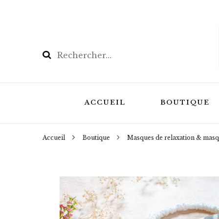
Rechercher :
ACCUEIL
BOUTIQUE
Accueil
Boutique
Masques de relaxation & masq
Les Coffrets
Masques de r
masques de n
Bouillottes N