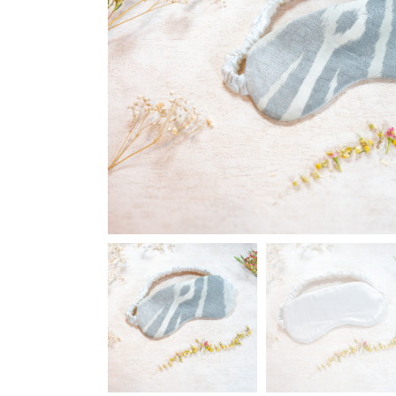
Chouchous
Sacs Week En
Pochettes co
Bons d’achat
Panier