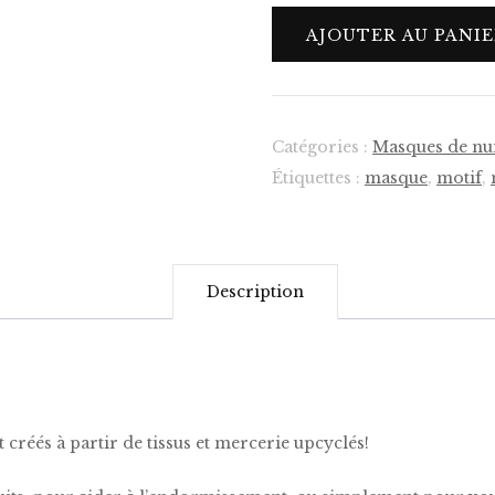
quantité
AJOUTER AU PANI
de
Masque
de
nuit
Catégories :
Masques de nu
Lily
Étiquettes :
masque
,
motif
,
Description
créés à partir de tissus et mercerie upcyclés!