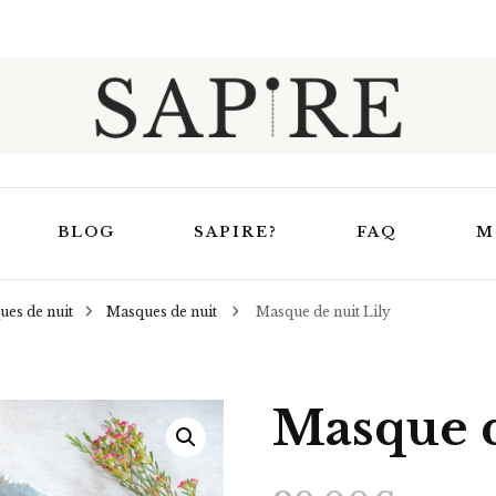
Sapire
BLOG
SAPIRE?
FAQ
M
ues de nuit
Masques de nuit
Masque de nuit Lily
Trucs et astuces
elaxation &
En apprendre un peu
Masques de relaxation
uit
plus sur Sapire
Masque d
Masques de nuit
uage
Ensembles Bouillotte