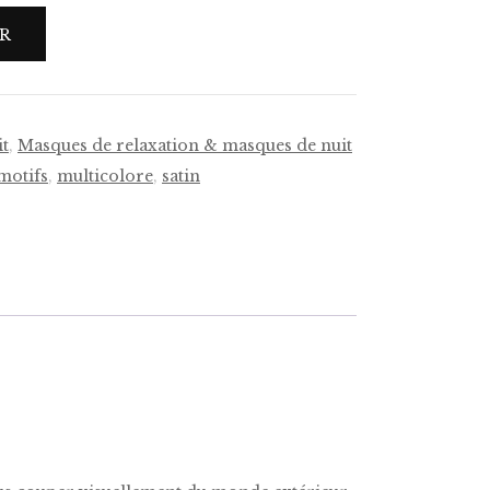
ER
it
,
Masques de relaxation & masques de nuit
motifs
,
multicolore
,
satin