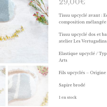
29,00
€
Nuage & Housse
Les Coffrets
d
Tissu upcyclé avant : E
Housse Nuage seule
Baby Scrunch’s
composition mélangée –
uture
La Gamme Petite
Tissu upcyclé dos et ba
Collecti
atelier Les Vertugadins
La Gamme Originelle
Les pat
Collecti
Elastique upcyclé / Typ
Arts
Les clas
Les pat
Fils upcyclés – Origine 
Les clas
Sapire brodé
1 en stock