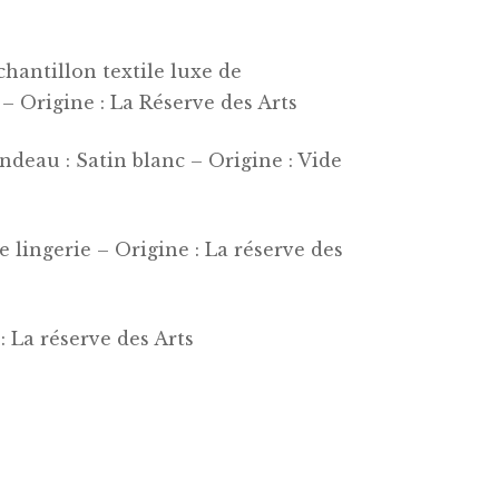
chantillon textile luxe de
 Origine : La Réserve des Arts
ndeau : Satin blanc – Origine : Vide
on capsule
chworks
on capsule
e lingerie – Origine : La réserve des
siques
chworks
: La réserve des Arts
siques