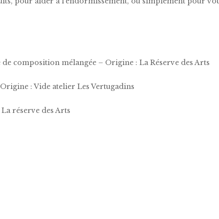
uits, pour aider à l’endormissement, ou simplement pour v
xe de composition mélangée – Origine : La Réserve des Arts
Origine : Vide atelier Les Vertugadins
 La réserve des Arts